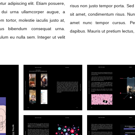
ur adipiscing elit. Etiam posuere,
risus non justo tempor porta. Sed
, dui urna ullamcorper augue, a
sit amet, condimentum risus. Nunc
 tortor, molestie iaculis justo at,
amet nunc tempor cursus. Pel
llus bibendum consequat urna.
dapibus. Mauris ut pretium lectus, 
ulum eu nulla sem. Integer ut velit